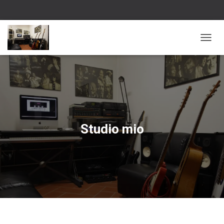
N
A
V
I
G
A
Z
I
O
Studio mio
N
E
T
O
G
G
L
E