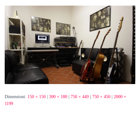
Dimensioni:
150 × 150
|
300 × 180
|
750 × 449
|
750 × 450
|
2000 ×
1199