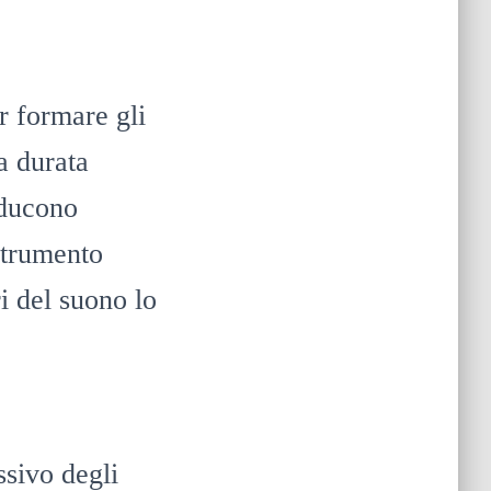
r formare gli
la durata
oducono
 strumento
ri del suono lo
ssivo degli