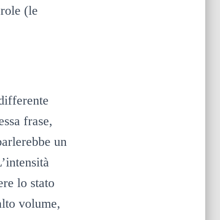
role (le
differente
essa frase,
parlerebbe un
’intensità
re lo stato
alto volume,