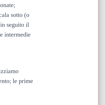
tonate;
cala sotto (o
n seguito il
ze intermedie
lizziamo
ento; le prime