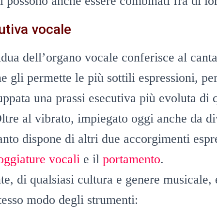
ti possono anche essere combinati fra di lo
utiva vocale
idua dell’organo vocale conferisce al canta
 gli permette le più sottili espressioni, pe
luppata una prassi esecutiva più evoluta di 
ltre al vibrato, impiegato oggi anche da di
canto dispone di altri due accorgimenti espr
oggiature vocali
e il
portamento
.
e, di qualsiasi cultura e genere musicale,
tesso modo degli strumenti: