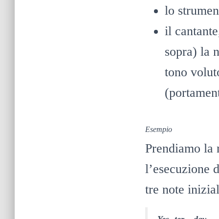
lo strumen
il cantant
sopra) la 
tono volut
(portament
Esempio
Prendiamo la 
l’esecuzione d
tre note inizia