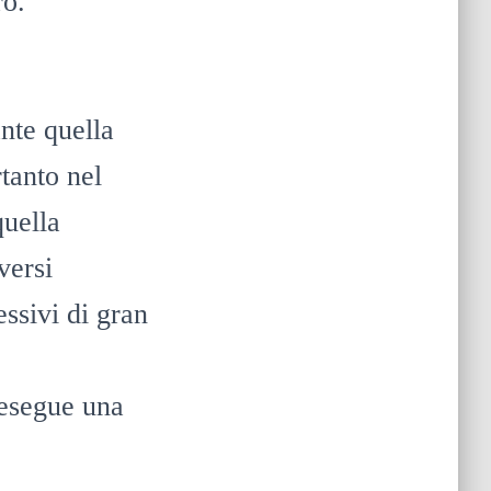
ro.
nte quella
rtanto nel
quella
versi
essivi di gran
 esegue una