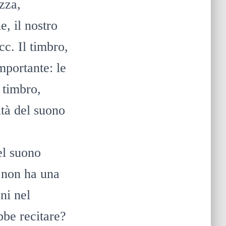
zza,
e, il nostro
ecc. Il timbro,
mportante: le
 timbro,
ità del suono
el suono
e non ha una
ni nel
bbe recitare?