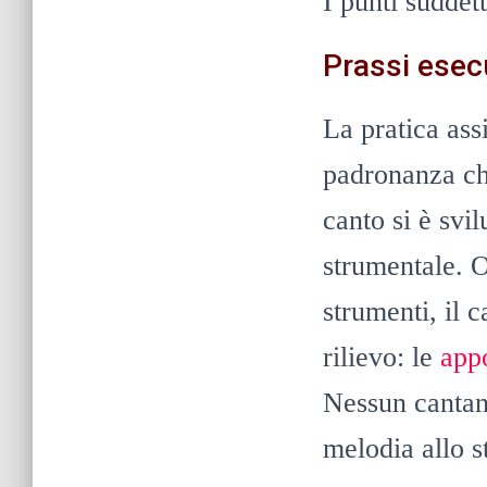
I punti suddet
Prassi esec
La pratica ass
padronanza che
canto si è svi
strumentale. O
strumenti, il 
rilievo: le
app
Nessun cantant
melodia allo s