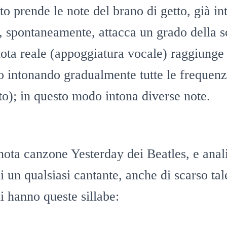
to prende le note del brano di getto, già in
e, spontaneamente, attacca un grado della s
nota reale (appoggiatura vocale) raggiunge i
o intonando gradualmente tutte le frequen
o); in questo modo intona diverse note.
nota canzone Yesterday dei Beatles, e ana
i un qualsiasi cantante, anche di scarso tal
li hanno queste sillabe: